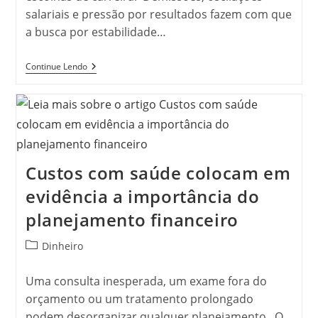
salariais e pressão por resultados fazem com que
a busca por estabilidade…
Concursos
Continue Lendo
Públicos
Voltam
Ao
Radar
E
Aumentam
Interesse
Por
Custos com saúde colocam em
Preparação
Antecipada
evidência a importância do
planejamento financeiro
Categoria
Dinheiro
do
post:
Uma consulta inesperada, um exame fora do
orçamento ou um tratamento prolongado
podem desorganizar qualquer planejamento. O