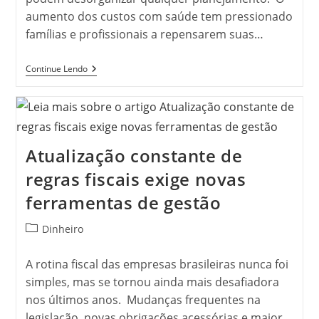
aumento dos custos com saúde tem pressionado
famílias e profissionais a repensarem suas…
Custos
Continue Lendo
Com
Saúde
Colocam
Em
Evidência
A
Importância
Atualização constante de
Do
Planejamento
regras fiscais exige novas
Financeiro
ferramentas de gestão
Categoria
Dinheiro
do
post:
A rotina fiscal das empresas brasileiras nunca foi
simples, mas se tornou ainda mais desafiadora
nos últimos anos. Mudanças frequentes na
legislação, novas obrigações acessórias e maior