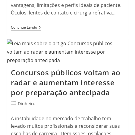
vantagens, limitações e perfis ideais de paciente.
Óculos, lentes de contato e cirurgia refrativa…
Astigmatismo
Continue Lendo
Pode
Ser
Corrigido
Com
Óculos,
Lentes
Ou
Cirurgia:
Concursos públicos voltam ao
Veja
Quando
radar e aumentam interesse
Cada
Opção
É
por preparação antecipada
Indicada
Categoria
Dinheiro
do
post:
A instabilidade no mercado de trabalho tem
levado muitos profissionais a reconsiderar suas
escolhas de carreira. Demissões, oscilações