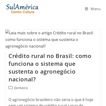
Ir
para
Menu
o
conteúdo
Crédito rural no Brasil: como
funciona o sistema que
sustenta o agronegócio
nacional?
Categoria
Dinheiro
do
post:
O agronegócio brasileiro não seria o que é hoje
sem um sistema de crédito rural capaz de