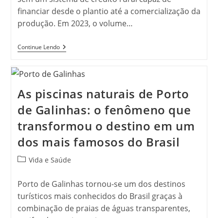
financiar desde o plantio até a comercialização da
produção. Em 2023, o volume…
Crédito
Continue Lendo
Rural
No
Brasil:
Como
Funciona
As piscinas naturais de Porto
O
Sistema
de Galinhas: o fenômeno que
Que
Sustenta
transformou o destino em um
O
Agronegócio
dos mais famosos do Brasil
Nacional?
Categoria
Vida e Saúde
do
post:
Porto de Galinhas tornou-se um dos destinos
turísticos mais conhecidos do Brasil graças à
combinação de praias de águas transparentes,