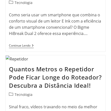
Categoria
Tecnologia
do
post:
Como seria usar um smartphone que combina o
conforto visual de um leitor E Ink com a eficiência
de um smartphone convencional? O Bigme
HiBreak Dual 2 oferece essa experiência.…
Primeiro
Continue Lendo
Smartphone
E
Ink
De
Tela
Quantos Metros o Repetidor
Dupla
Grande
Pode Ficar Longe do Roteador?
Do
Mundo
Descubra a Distância Ideal!
Com
80
FPS
Categoria
Tecnologia
Chegou
do
Ao
post:
Kickstarter
Sinal fraco, vídeos travando no meio da melhor
Em