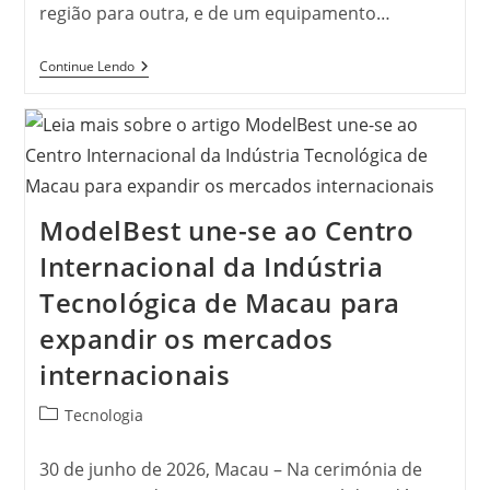
região para outra, e de um equipamento…
Piscina
Continue Lendo
Aquecida
No
Inverno:
O
Que
Muda
Na
Escolha
ModelBest une-se ao Centro
Do
Trocador
Internacional da Indústria
De
Calor
Tecnológica de Macau para
expandir os mercados
internacionais
Categoria
Tecnologia
do
post:
30 de junho de 2026, Macau – Na cerimónia de