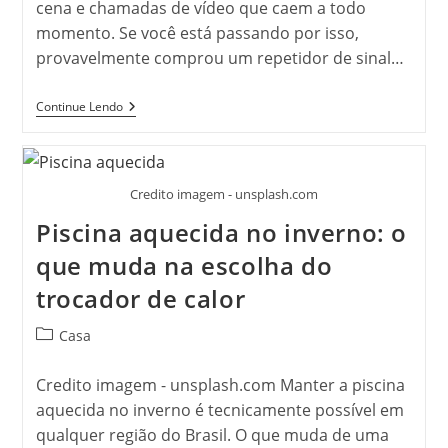
cena e chamadas de vídeo que caem a todo
10
De
momento. Se você está passando por isso,
Julho:
Bigme
provavelmente comprou um repetidor de sinal…
HiBreak
Dual
2
Quantos
Continue Lendo
A
Metros
Partir
O
De
Repetidor
Apenas
Pode
US$
Ficar
Credito imagem - unsplash.com
544,50
Longe
Do
Piscina aquecida no inverno: o
Roteador?
Descubra
que muda na escolha do
A
Distância
trocador de calor
Ideal!
Categoria
Casa
do
post:
Credito imagem - unsplash.com Manter a piscina
aquecida no inverno é tecnicamente possível em
qualquer região do Brasil. O que muda de uma