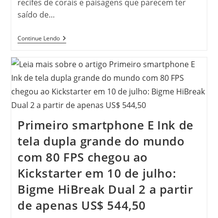
recifes de corais e paisagens que parecem ter
saído de…
As
Continue Lendo
Piscinas
Naturais
De
Porto
De
Galinhas:
O
Fenômeno
Que
Transformou
Primeiro smartphone E Ink de
O
Destino
tela dupla grande do mundo
Em
Um
com 80 FPS chegou ao
Dos
Mais
Kickstarter em 10 de julho:
Famosos
Do
Bigme HiBreak Dual 2 a partir
Brasil
de apenas US$ 544,50