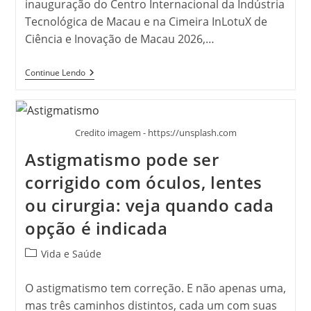
inauguração do Centro Internacional da Indústria
Tecnológica de Macau e na Cimeira InLotuX de
Ciência e Inovação de Macau 2026,…
ModelBest
Continue Lendo
Une-
Se
Ao
Centro
Internacional
Credito imagem - https://unsplash.com
Da
Indústria
Astigmatismo pode ser
Tecnológica
De
corrigido com óculos, lentes
Macau
Para
ou cirurgia: veja quando cada
Expandir
Os
opção é indicada
Mercados
Internacionais
Categoria
Vida e Saúde
do
post:
O astigmatismo tem correção. E não apenas uma,
mas três caminhos distintos, cada um com suas