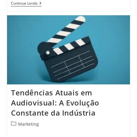
Caminhos
Continue Lendo
De
Vida
Revelados
Através
Das
Cartas:
Uma
Jornada
De
Autoconhecimento
Tendências Atuais em
Audiovisual: A Evolução
Constante da Indústria
Categoria
Marketing
do
post: