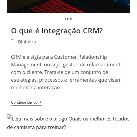
crm
O que é integração CRM?
Categoria
Dinheiro
do
post:
CRM é a sigla para Customer Relationship
Management, ou seja, gestão de relacionamento
com o cliente. Trata-se de um conjunto de
estratégias, processos e ferramentas que visam
melhorar a interação…
O
Continue Lendo
Que
É
Integração
CRM?