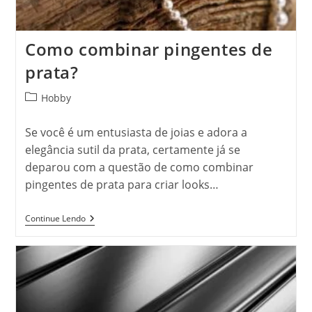
Como combinar pingentes de
prata?
Categoria
Hobby
do
post:
Se você é um entusiasta de joias e adora a
elegância sutil da prata, certamente já se
deparou com a questão de como combinar
pingentes de prata para criar looks…
Como
Continue Lendo
Combinar
Pingentes
De
Prata?