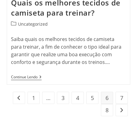
Quais os melhores tecidos de
camiseta para treinar?
Categoria
Uncategorized
do
post:
Saiba quais os melhores tecidos de camiseta
para treinar, a fim de conhecer o tipo ideal para
garantir que realize uma boa execução com
conforto e segurança durante os treinos.…
Quais
Continue Lendo
Os
Melhores
Tecidos
De
1
…
3
4
5
6
7
Ir para a página anterior
Camiseta
Para
8
Ir para
Treinar?