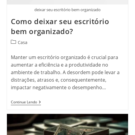
deixar seu escritório bem organizado
Como deixar seu escritório
bem organizado?
Categoria
Casa
do
post:
Manter um escritório organizado é crucial para
aumentar a eficiência e a produtividade no
ambiente de trabalho. A desordem pode levar a
distrações, atrasos e, consequentemente,
impactar negativamente o desempenho…
Como
Continue Lendo
Deixar
Seu
Escritório
Bem
Organizado?