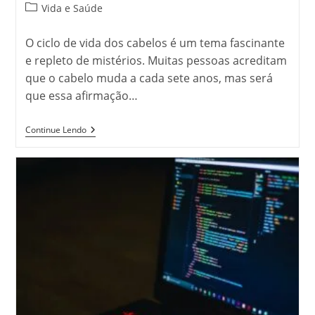
Categoria
Vida e Saúde
do
post:
O ciclo de vida dos cabelos é um tema fascinante
e repleto de mistérios. Muitas pessoas acreditam
que o cabelo muda a cada sete anos, mas será
que essa afirmação…
É
Continue Lendo
Verdade
Que
O
Cabelo
Muda
A
Cada
7
Anos?