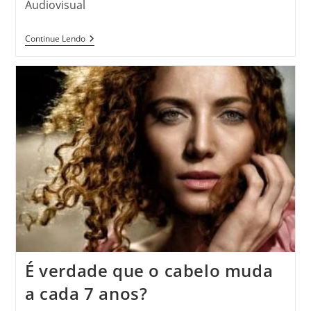
Audiovisual
Tendências
Continue Lendo
Atuais
Em
Audiovisual:
A
Evolução
Constante
Da
Indústria
É verdade que o cabelo muda
a cada 7 anos?