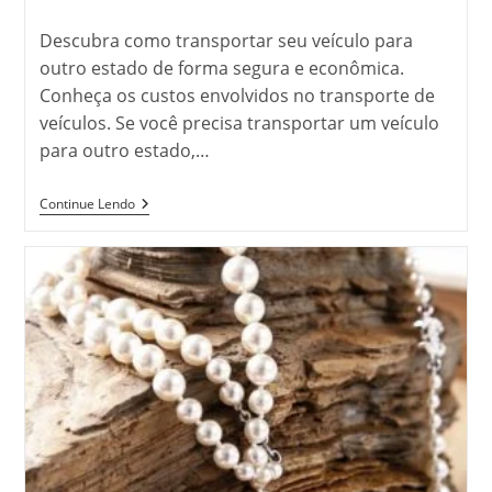
do
post:
Descubra como transportar seu veículo para
outro estado de forma segura e econômica.
Conheça os custos envolvidos no transporte de
veículos. Se você precisa transportar um veículo
para outro estado,…
Como
Continue Lendo
Transportar
Um
Veículo
Para
Outro
Estado