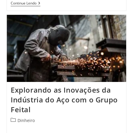
Inovação
Continue Lendo
Em
Produtos
De
Aço:
O
Compromisso
Contínuo
Da
Feital
Explorando as Inovações da
Indústria do Aço com o Grupo
Feital
Categoria
Dinheiro
do
post: