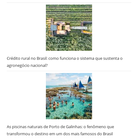
“Es
par
fec
o
pai
de
pes
Crédito rural no Brasil: como funciona o sistema que sustenta o
agronegócio nacional?
As piscinas naturais de Porto de Galinhas: o fenômeno que
transformou o destino em um dos mais famosos do Brasil