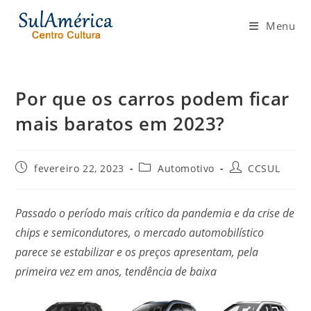
Ir
para
Menu
o
conteúdo
Por que os carros podem ficar
mais baratos em 2023?
Post
Categoria
Autor
fevereiro 22, 2023
Automotivo
CCSUL
publicado:
do
do
post:
post:
Passado o período mais crítico da pandemia e da crise de
chips e semicondutores, o mercado automobilístico
parece se estabilizar e os preços apresentam, pela
primeira vez em anos, tendência de baixa