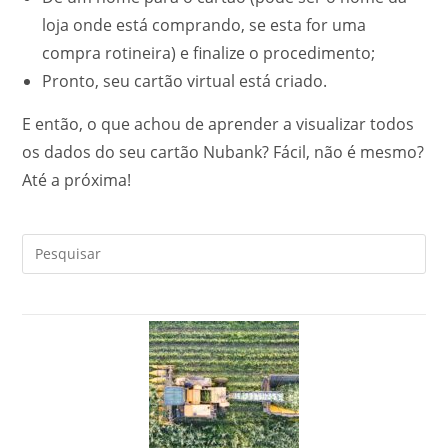
loja onde está comprando, se esta for uma
compra rotineira) e finalize o procedimento;
Pronto, seu cartão virtual está criado.
E então, o que achou de aprender a visualizar todos
os dados do seu cartão Nubank? Fácil, não é mesmo?
Até a próxima!
Pre
a
tec
“Es
par
fec
o
pai
de