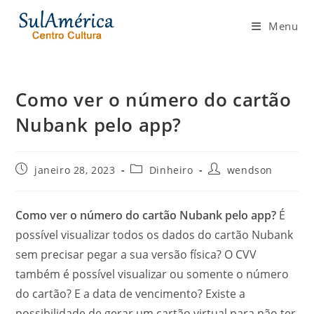
Ir
para
Menu
o
conteúdo
Como ver o número do cartão
Nubank pelo app?
Post
Categoria
Autor
janeiro 28, 2023
Dinheiro
wendson
publicado:
do
do
post:
post:
Como ver o número do cartão Nubank pelo app?
É
possível visualizar todos os dados do cartão Nubank
sem precisar pegar a sua versão física? O CVV
também é possível visualizar ou somente o número
do cartão? E a data de vencimento? Existe a
possibilidade de gerar um cartão virtual para não ter