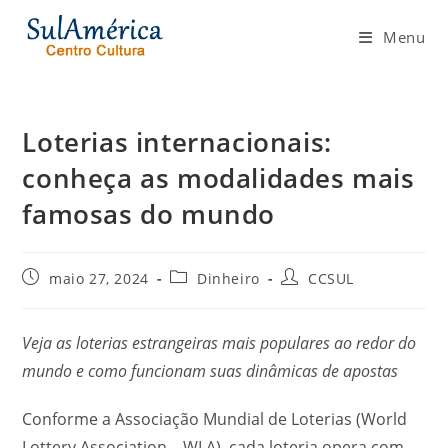
Ir
para
Menu
o
conteúdo
Loterias internacionais:
conheça as modalidades mais
famosas do mundo
Post
Categoria
Autor
maio 27, 2024
Dinheiro
CCSUL
publicado:
do
do
post:
post:
Veja as loterias estrangeiras mais populares ao redor do
mundo e como funcionam suas dinâmicas de apostas
Conforme a Associação Mundial de Loterias (World
Lottery Association – WLA), cada loteria opera com