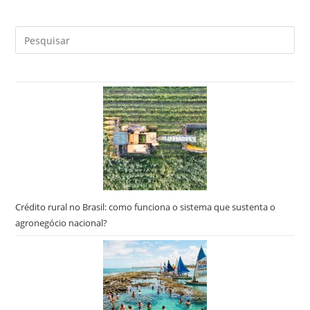
Pre
a
tec
“Es
par
fec
o
pai
de
pes
Crédito rural no Brasil: como funciona o sistema que sustenta o
agronegócio nacional?