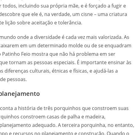
or todos, incluindo sua própria mãe, e é forçado a fugir e
descobre que ele é, na verdade, um cisne – uma criatura
e lição sobre aceitação e tolerância.
mundo onde a diversidade é cada vez mais valorizada. As
encaixarem em um determinado molde ou de se enquadram
do Patinho Feio mostra que não há problema em ser
 que tornam as pessoas especiais. É importante ensinar às
 diferenças culturais, étnicas e físicas, e ajudá-las a
 de pessoas.
 planejamento
 conta a história de três porquinhos que constroem suas
rquinhos constroem casas de palha e madeira,
planejamento adequado. A terceira porquinha, no entanto,
tempo e recursos no planejamento e construção. Quando o