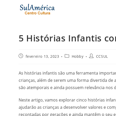
Ir
para
o
conteúdo
5 Histórias Infantis c
Post
Categoria
Autor
fevereiro 13, 2023
Hobby
CCSUL
publicado:
do
do
post:
post:
As histórias infantis são uma ferramenta import
crianças, além de serem uma forma divertida de a
são atemporais e ainda possuem relevância nos d
Neste artigo, vamos explorar cinco histórias infan
ajudarão as crianças a desenvolver valores e com
recontadas por gerações e ainda mantêm o seu e