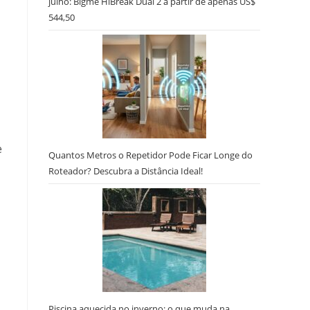
julho: Bigme HiBreak Dual 2 a partir de apenas US$
544,50
e
Quantos Metros o Repetidor Pode Ficar Longe do
Roteador? Descubra a Distância Ideal!
Piscina aquecida no inverno: o que muda na