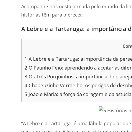
Acompanhe-nos nesta jornada pelo mundo da litera
histórias têm para oferecer.
A Lebre e a Tartaruga: a importância 
Cont
1
A Lebre e a Tartaruga: a importância da per
2
O Patinho Feio: aprendendo a aceitar as dife
3
Os Três Porquinhos: a importância do plane
4
Chapeuzinho Vermelho: os perigos de desobe
5
João e Maria: a força da coragem e da astúcia
“A Lebre e a Tartaruga” é uma fábula popular que
para uma corrida. A lebre, excessivamente confia