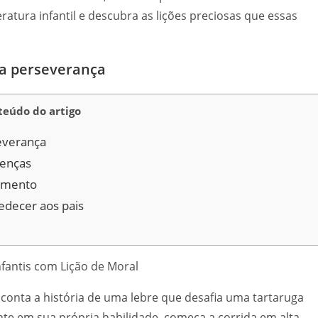
tura infantil e descubra as lições preciosas que essas
da perseverança
eúdo do artigo
severança
renças
jamento
decer aos pais
 conta a história de uma lebre que desafia uma tartaruga
nte em sua própria habilidade, começa a corrida em alta