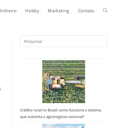
Alternar
Dinheiro
Hobby
Marketing
Contato
pesquisa
Pressione
a
do
tecla
“Esc”
para
site
fechar
o
s
painel
de
pesquisa.
Crédito rural no Brasil: como funciona o sistema
que sustenta o agronegócio nacional?