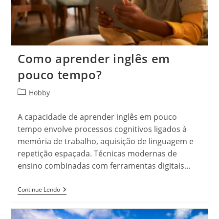
Como aprender inglês em
pouco tempo?
Categoria
Hobby
do
post:
A capacidade de aprender inglês em pouco
tempo envolve processos cognitivos ligados à
memória de trabalho, aquisição de linguagem e
repetição espaçada. Técnicas modernas de
ensino combinadas com ferramentas digitais…
Como
Continue Lendo
Aprender
Inglês
Em