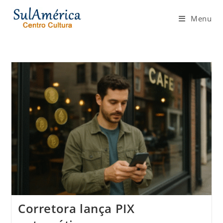
Ir
para
Menu
o
conteúdo
Corretora lança PIX