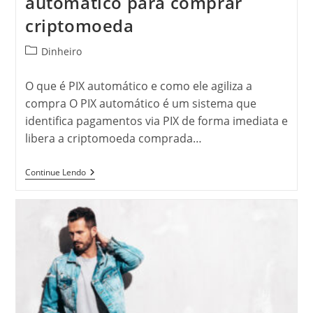
automático para comprar
criptomoeda
Categoria
Dinheiro
do
post:
O que é PIX automático e como ele agiliza a
compra O PIX automático é um sistema que
identifica pagamentos via PIX de forma imediata e
libera a criptomoeda comprada…
Corretora
Continue Lendo
Lança
PIX
Automático
Para
Comprar
Criptomoeda