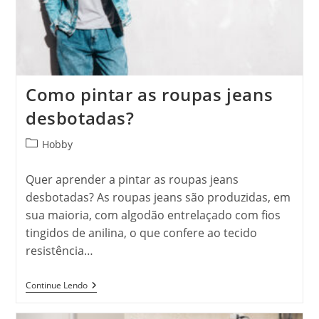
Como pintar as roupas jeans
desbotadas?
Categoria
Hobby
do
post:
Quer aprender a pintar as roupas jeans
desbotadas? As roupas jeans são produzidas, em
sua maioria, com algodão entrelaçado com fios
tingidos de anilina, o que confere ao tecido
resistência…
Como
Continue Lendo
Pintar
As