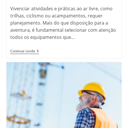
do
post:
Vivenciar atividades e práticas ao ar livre, como
trilhas, ciclismo ou acampamentos, requer
planejamento. Mais do que disposição para a
aventura, é fundamental selecionar com atenção
todos os equipamentos que…
Quais
Continue Lendo
Os
Equipamentos
Certos
Para
Práticas
Ao
Ar
Livre