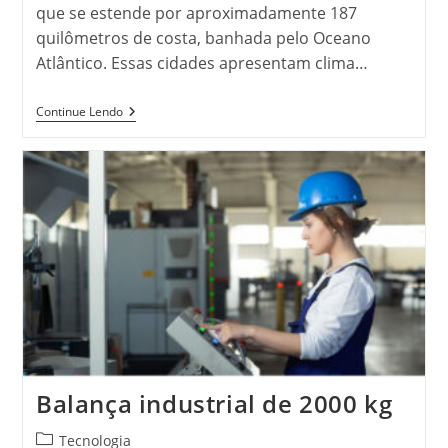
que se estende por aproximadamente 187
quilômetros de costa, banhada pelo Oceano
Atlântico. Essas cidades apresentam clima…
Quais
Continue Lendo
As
Cidades
Beira
Mar
Em
Pernambuco
Mais
Procuradas?
Balança industrial de 2000 kg
Categoria
Tecnologia