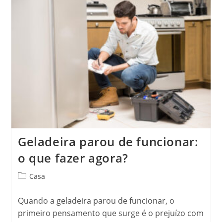
Roupas
Jeans
Desbotadas?
Geladeira parou de funcionar:
o que fazer agora?
Categoria
Casa
do
post:
Quando a geladeira parou de funcionar, o
primeiro pensamento que surge é o prejuízo com