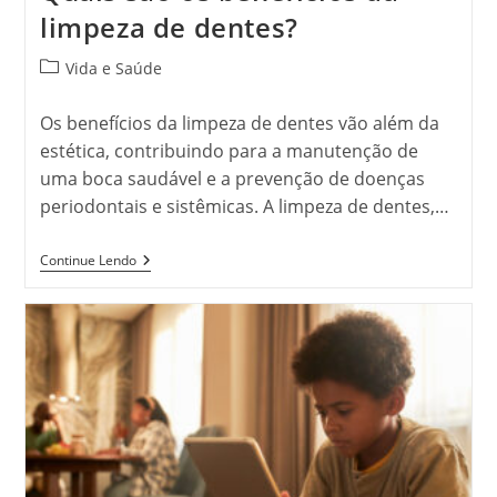
limpeza de dentes?
Categoria
Vida e Saúde
do
post:
Os benefícios da limpeza de dentes vão além da
estética, contribuindo para a manutenção de
uma boca saudável e a prevenção de doenças
periodontais e sistêmicas. A limpeza de dentes,…
Quais
Continue Lendo
São
Os
Benefícios
Da
Limpeza
De
Dentes?