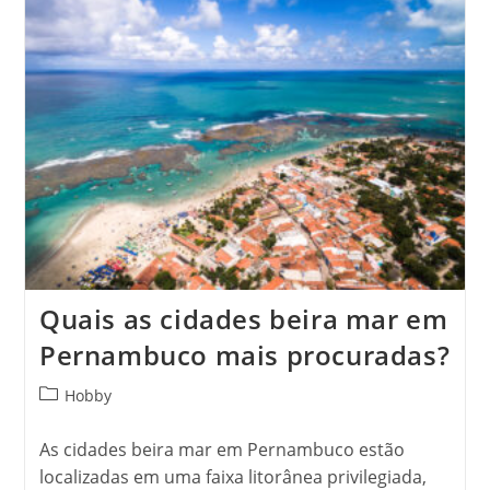
Pouco
Tempo?
Quais as cidades beira mar em
Pernambuco mais procuradas?
Categoria
Hobby
do
post:
As cidades beira mar em Pernambuco estão
localizadas em uma faixa litorânea privilegiada,