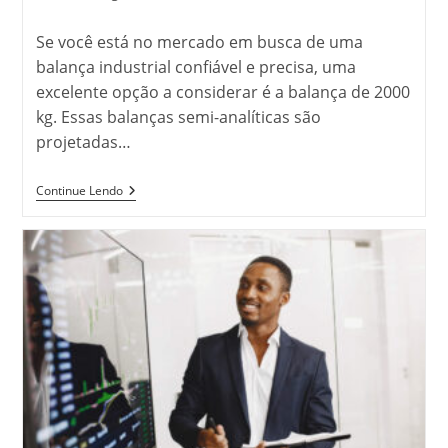
do
post:
Se você está no mercado em busca de uma
balança industrial confiável e precisa, uma
excelente opção a considerar é a balança de 2000
kg. Essas balanças semi-analíticas são
projetadas…
Balança
Continue Lendo
Industrial
De
2000
Kg