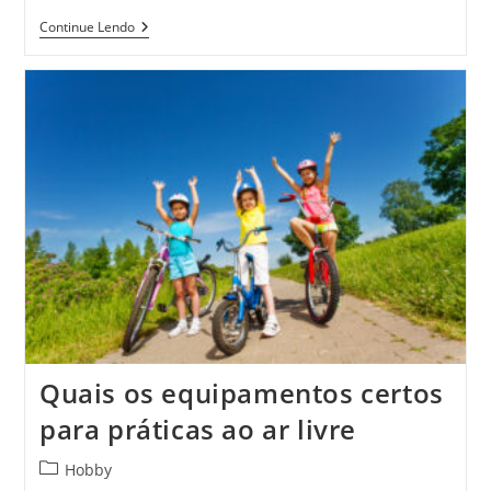
O
Continue Lendo
Que
É
Análise
Técnica
E
Por
Que
Todo
Investidor
Em
Criptomoedas
Deveria
Conhecê-
La
(mesmo
Que
Não
Seja
Trader)
Quais os equipamentos certos
para práticas ao ar livre
Categoria
Hobby