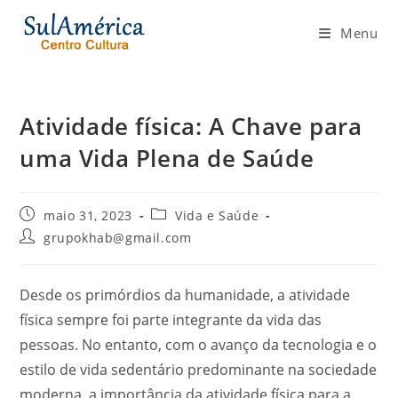
Ir
para
Menu
o
conteúdo
Atividade física: A Chave para
uma Vida Plena de Saúde
Post
Categoria
maio 31, 2023
Vida e Saúde
publicado:
do
Autor
grupokhab@gmail.com
post:
do
post:
Desde os primórdios da humanidade, a atividade
física sempre foi parte integrante da vida das
pessoas. No entanto, com o avanço da tecnologia e o
estilo de vida sedentário predominante na sociedade
moderna, a importância da atividade física para a