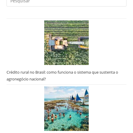
a
tec
“Es
par
fec
o
pai
de
pes
Crédito rural no Brasil: como funciona o sistema que sustenta o
agronegócio nacional?