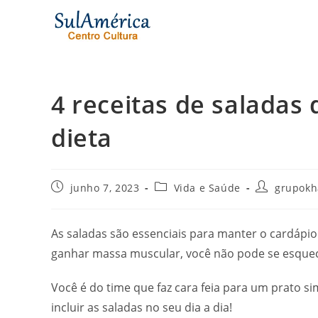
Ir
para
o
conteúdo
4 receitas de saladas 
dieta
Post
Categoria
Autor
junho 7, 2023
Vida e Saúde
grupok
publicado:
do
do
post:
post:
As saladas são essenciais para manter o cardápio
ganhar massa muscular, você não pode se esquece
Você é do time que faz cara feia para um prato si
incluir as saladas no seu dia a dia!