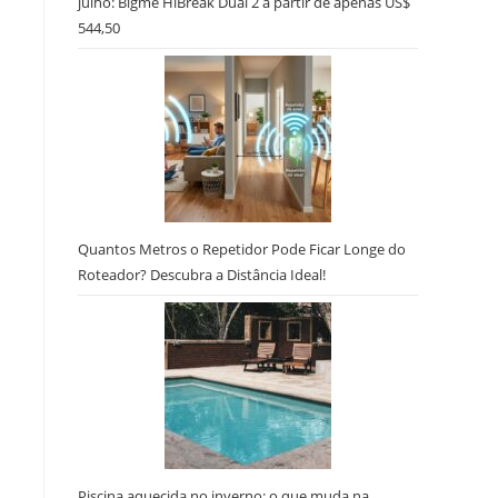
julho: Bigme HiBreak Dual 2 a partir de apenas US$
544,50
Quantos Metros o Repetidor Pode Ficar Longe do
Roteador? Descubra a Distância Ideal!
Piscina aquecida no inverno: o que muda na