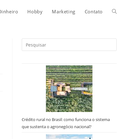
Alternar
Dinheiro
Hobby
Marketing
Contato
pesquisa
Pressione
a
do
tecla
“Esc”
para
site
fechar
o
painel
de
pesquisa.
Crédito rural no Brasil: como funciona o sistema
que sustenta o agronegócio nacional?