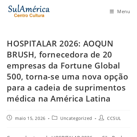
Ir
para
Menu
o
conteúdo
HOSPITALAR 2026: AOQUN
BRUSH, fornecedora de 20
empresas da Fortune Global
500, torna-se uma nova opção
para a cadeia de suprimentos
médica na América Latina
Post
Categoria
Autor
maio 15, 2026
Uncategorized
CCSUL
publicado:
do
do
post:
post: