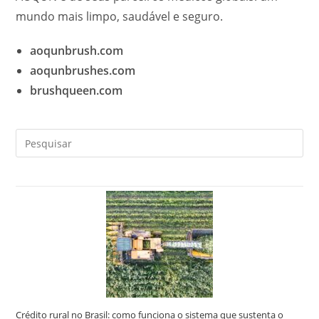
mundo mais limpo, saudável e seguro.
aoqunbrush.com
aoqunbrushes.com
brushqueen.com
Pre
a
tec
“Es
par
fec
o
pai
de
pes
Crédito rural no Brasil: como funciona o sistema que sustenta o