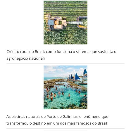
“Es
par
fec
o
pai
de
pes
Crédito rural no Brasil: como funciona o sistema que sustenta o
agronegócio nacional?
As piscinas naturais de Porto de Galinhas: o fenômeno que
transformou o destino em um dos mais famosos do Brasil