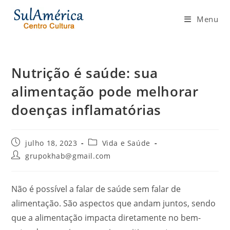
Ir
para
Menu
o
conteúdo
Nutrição é saúde: sua
alimentação pode melhorar
doenças inflamatórias
Post
Categoria
julho 18, 2023
Vida e Saúde
publicado:
do
Autor
grupokhab@gmail.com
post:
do
post:
Não é possível a falar de saúde sem falar de
alimentação. São aspectos que andam juntos, sendo
que a alimentação impacta diretamente no bem-